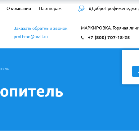
#ДоброПрофименедже
О компании
Партнерам
в
МАРКИРОВКА. Горячая лин
Заказать обратный звонок
profi-mo@mail.ru
5
+7 (800) 707-18-25
итель
опитель