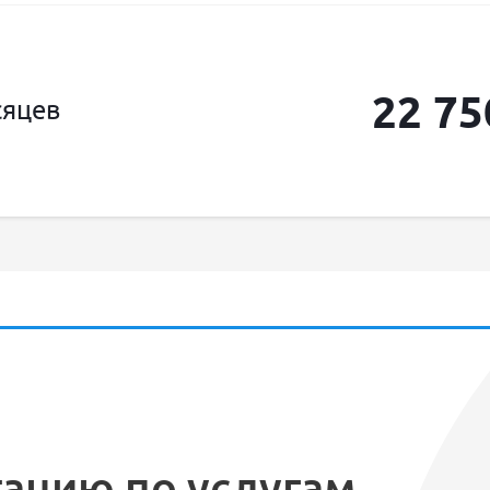
22 75
сяцев
тацию по услугам