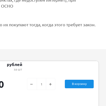
нктах, где недоступен интернет), при
с ОСНО
х покупают тогда, когда этого требует закон.
рублей
за шт
0
В корзину